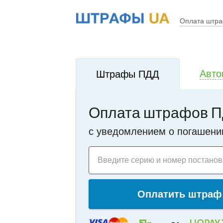
!
i
Оплата штр
Авто
Штрафы ПДД
Оплата штрафов П
c уведомлением о погашени
Введите серию и номер постано
Оплатить штраф