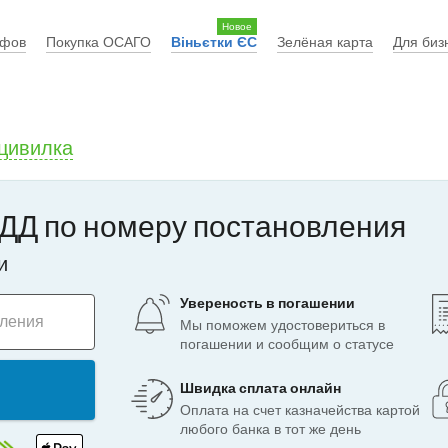
Новое
афов
Покупка ОСАГО
Віньєтки ЄС
Зелёная карта
Для биз
цивилка
ДД по номеру постановления
и
Увереность в погашении
вления
Мы поможем удостовериться в
погашении и сообщим о статусе
Швидка сплата онлайн
Оплата на счет казначейства картой
любого банка в тот же день