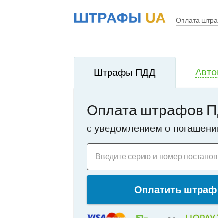
!
i
Оплата штр
Авто
Штрафы ПДД
Оплата штрафов П
c уведомлением о погашени
Введите серию и номер постано
Оплатить штраф