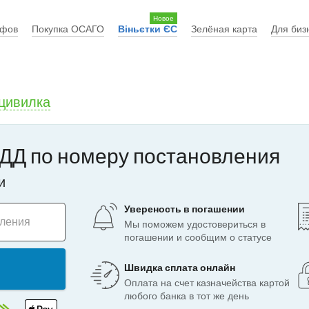
Новое
афов
Покупка ОСАГО
Віньєтки ЄС
Зелёная карта
Для биз
цивилка
ДД по номеру постановления
и
Увереность в погашении
вления
Мы поможем удостовериться в
погашении и сообщим о статусе
Швидка сплата онлайн
Оплата на счет казначейства картой
любого банка в тот же день