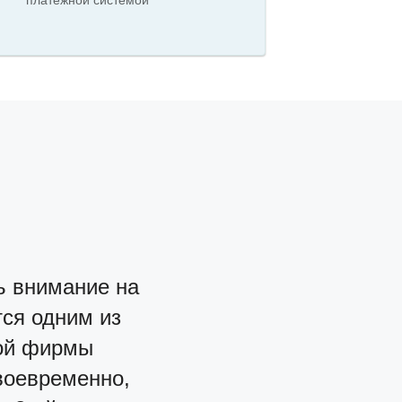
платежной системой
ь внимание на
ся одним из
той фирмы
воевременно,