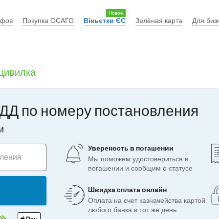
Новое
афов
Покупка ОСАГО
Віньєтки ЄС
Зелёная карта
Для биз
цивилка
ДД по номеру постановления
и
Увереность в погашении
вления
Мы поможем удостовериться в
погашении и сообщим о статусе
Швидка сплата онлайн
Оплата на счет казначейства картой
любого банка в тот же день