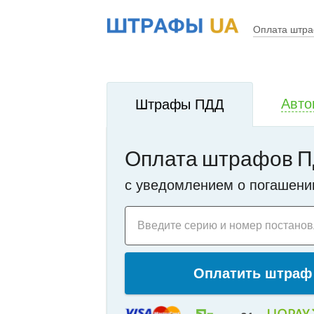
!
i
Оплата штр
Авто
Штрафы ПДД
Оплата штрафов П
c уведомлением о погашени
Введите серию и номер постано
Оплатить штраф