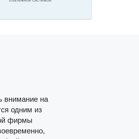
платежной системой
ь внимание на
ся одним из
той фирмы
воевременно,