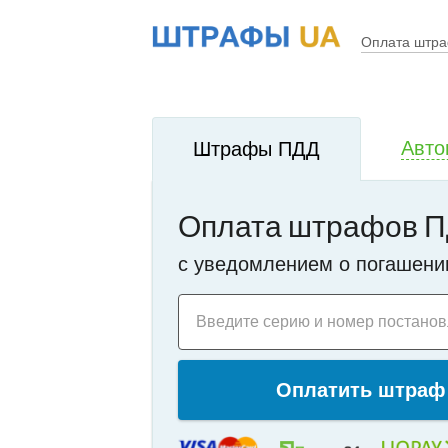
!
i
Оплата штр
Авто
Штрафы ПДД
Оплата штрафов П
c уведомлением о погашени
Введите серию и номер постано
Оплатить штраф