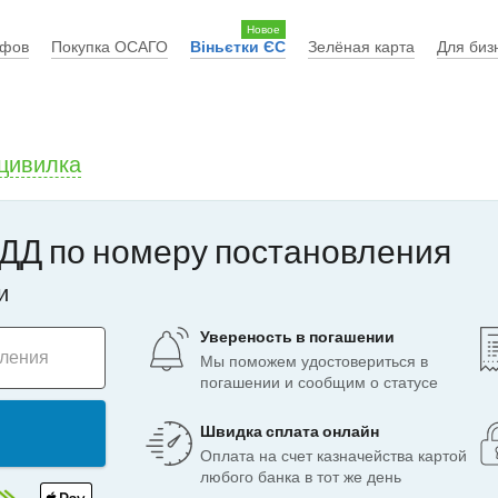
Новое
афов
Покупка ОСАГО
Віньєтки ЄС
Зелёная карта
Для биз
цивилка
ДД по номеру постановления
и
Увереность в погашении
вления
Мы поможем удостовериться в
погашении и сообщим о статусе
Швидка сплата онлайн
Оплата на счет казначейства картой
любого банка в тот же день