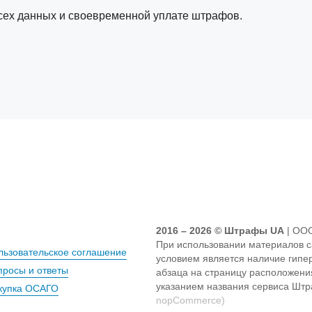
сех данных и своевременной уплате штрафов.
2016 – 2026 © Штрафы UA
| ОО
При использовании материалов 
льзовательское соглашение
условием является наличие гипе
просы и ответы
абзаца на страницу расположени
указанием названия сервиса Шт
купка ОСАГО
nopCommerce)