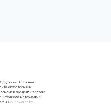
О Диджитал Солюшнз
сайта обязательным
рссылки в пределах первого
я исходного материала с
рафы UA
(powered by