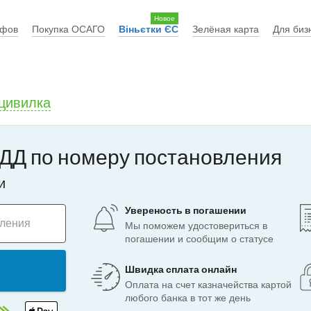
Новое
афов
Покупка ОСАГО
Віньєтки ЄС
Зелёная карта
Для биз
цивилка
ДД по номеру постановления
и
Увереность в погашении
вления
Мы поможем удостовериться в
погашении и сообщим о статусе
Швидка сплата онлайн
Оплата на счет казначейства картой
любого банка в тот же день