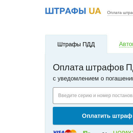
!
i
Оплата штр
Авто
Штрафы ПДД
Оплата штрафов П
c уведомлением о погашени
Введите серию и номер постано
Оплатить штраф