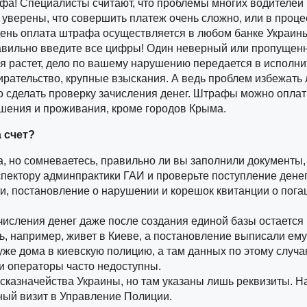
фа! Специалисты считают, что проблемы многих водителей п
уверены, что совершить платеж очень сложно, или в проц
ень оплата штрафа осуществляется в любом банке Украины
авильно введите все цифры! Один неверный или пропущенн
я растет, дело по вашему нарушению передается в исполнит
рательство, крупные взыскания. А ведь проблем избежать ле
 сделать проверку зачисления денег. Штрафы можно оплат
шения и проживания, кроме городов Крыма.
 счет?
 но сомневаетесь, правильно ли вы заполнили документы, 
спектору админпрактики ГАИ и проверьте поступление денег
и, постановление о нарушении и корешок квитанции о пог
числения денег даже после создания единой базы остается
ь, например, живет в Киеве, а постановление выписали ему
же дома в киевскую полицию, а там данных по этому случаю
 и операторы часто недоступны.
Госказначейства Украины, но там указаны лишь реквизиты. 
ый визит в Управление Полиции.