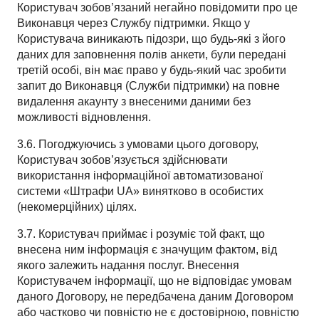
Користувач зобов’язаний негайно повідомити про це
Виконавця через Службу підтримки. Якщо у
Користувача виникають підозри, що будь-які з його
даних для заповнення полів анкети, були передані
третій особі, він має право у будь-який час зробити
запит до Виконавця (Служби підтримки) на повне
видалення акаунту з внесеними даними без
можливості відновлення.
3.6. Погоджуючись з умовами цього договору,
Користувач зобов’язується здійснювати
використання інформаційної автоматизованої
системи «Штрафи UA» винятково в особистих
(некомерційних) цілях.
3.7. Користувач приймає і розуміє той факт, що
внесена ним інформація є значущим фактом, від
якого залежить надання послуг. Внесення
Користувачем інформації, що не відповідає умовам
даного Договору, не передбачена даним Договором
або частково чи повністю не є достовірною, повністю