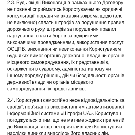
2.3. Будь-які дії Виконавця в рамках цього Договору
не повинні сприйматись Користувачем як юридичні
консультації, поради чи вказівки зокрема щодо (але
не виключно) сплати штрафів за порушення правил
дорожнього руху, штрафів за порушення правил
паркування, сплати боргів за відкритими
виконавчими провадженнями, використання послуг
ОСЦПВ, виконання чи невиконання Користувачем
будь-яких вимог органів державної влади чи органів
місцевого самоврядування, їх представників,
оскарження в судовому, адміністративному чи
іншому порядку рішень, дій чи бездіяльності органів
державної влади чи органів місцевого
самоврядування, їх представників.
2.4. Користувач самостійно несе відповідальність за
свої дії, пов’язані з використанням автоматизованої
інформаційної системи «Штрафи UA». Користувач
погоджується з тим, що не матиме жодних претензій
до Виконавця, якщо несприятливі для Користувача
наслідки виникли внаслідок його власних дій.