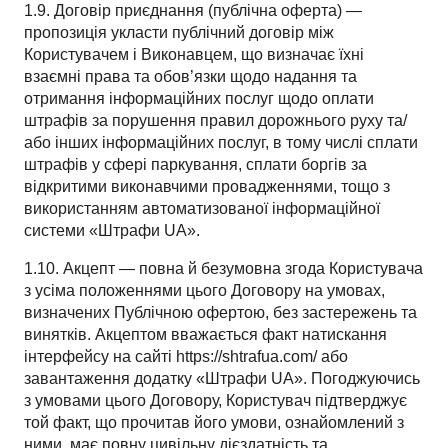
1.9. Договір приєднання (публічна оферта) —
пропозиція укласти публічний договір між
Користувачем і Виконавцем, що визначає їхні
взаємні права та обов’язки щодо надання та
отримання інформаційних послуг щодо оплати
штрафів за порушення правил дорожнього руху та/
або інших інформаційних послуг, в тому числі сплати
штрафів у сфері паркування, сплати боргів за
відкритими виконавчими провадженнями, тощо з
використанням автоматизованої інформаційної
системи «Штрафи UA».
1.10. Акцепт — повна й безумовна згода Користувача
з усіма положеннями цього Договору на умовах,
визначених Публічною офертою, без застережень та
винятків. Акцептом вважається факт натискання
інтерфейсу на сайті https://shtrafua.com/ або
завантаження додатку «Штрафи UA». Погоджуючись
з умовами цього Договору, Користувач підтверджує
той факт, що прочитав його умови, ознайомлений з
ними, має повну цивільну дієздатність та