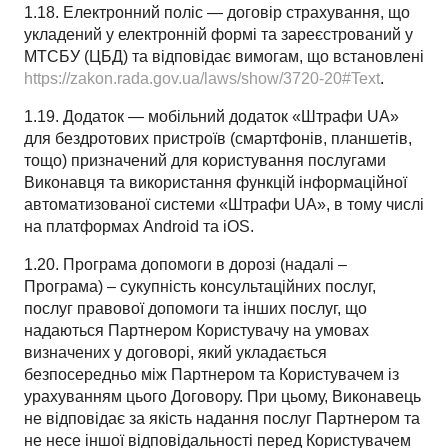
1.18. Електронний поліс — договір страхування, що
укладений у електронній формі та зареєстрований у
МТСБУ (ЦБД) та відповідає вимогам, що встановлені
https://zakon.rada.gov.ua/laws/show/3720-20#Text
.
1.19. Додаток — мобільний додаток «Штрафи UA»
для бездротових пристроїв (смартфонів, планшетів,
тощо) призначений для користування послугами
Виконавця та використання функцій інформаційної
автоматизованої системи «Штрафи UA», в тому числі
на платформах Android та iOS.
1.20. Програма допомоги в дорозі (надалі –
Програма) – сукупність консультаційних послуг,
послуг правової допомоги та інших послуг, що
надаються Партнером Користувачу на умовах
визначених у договорі, який укладається
безпосередньо між Партнером та Користувачем із
урахуванням цього Договору. При цьому, Виконавець
не відповідає за якість надання послуг Партнером та
не несе іншої відповідальності перед Користувачем