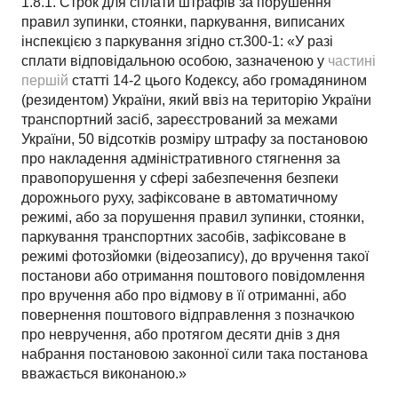
1.8.1. Строк для сплати штрафів за порушення
правил зупинки, стоянки, паркування, виписаних
інспекцією з паркування згідно ст.300-1: «У разі
сплати відповідальною особою, зазначеною у
частині
першій
статті 14-2 цього Кодексу, або громадянином
(резидентом) України, який ввіз на територію України
транспортний засіб, зареєстрований за межами
України, 50 відсотків розміру штрафу за постановою
про накладення адміністративного стягнення за
правопорушення у сфері забезпечення безпеки
дорожнього руху, зафіксоване в автоматичному
режимі, або за порушення правил зупинки, стоянки,
паркування транспортних засобів, зафіксоване в
режимі фотозйомки (відеозапису), до вручення такої
постанови або отримання поштового повідомлення
про вручення або про відмову в її отриманні, або
повернення поштового відправлення з позначкою
про невручення, або протягом десяти днів з дня
набрання постановою законної сили така постанова
вважається виконаною.»