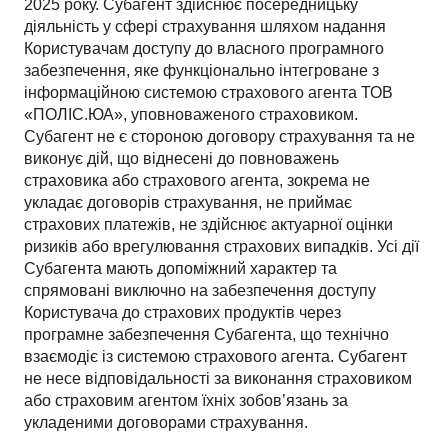
2025 року. Субагент здійснює посередницьку
діяльність у сфері страхування шляхом надання
Користувачам доступу до власного програмного
забезпечення, яке функціонально інтегроване з
інформаційною системою страхового агента ТОВ
«ПОЛІС.ЮА», уповноваженого страховиком.
Субагент не є стороною договору страхування та не
виконує дій, що віднесені до повноважень
страховика або страхового агента, зокрема не
укладає договорів страхування, не приймає
страхових платежів, не здійснює актуарної оцінки
ризиків або врегулювання страхових випадків. Усі дії
Субагента мають допоміжний характер та
спрямовані виключно на забезпечення доступу
Користувача до страхових продуктів через
програмне забезпечення Субагента, що технічно
взаємодіє із системою страхового агента. Субагент
не несе відповідальності за виконання страховиком
або страховим агентом їхніх зобов’язань за
укладеними договорами страхування.