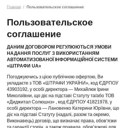
Главная
Пользовательское соглашение
Пользовательское
соглашение
ДАНИМ ДОГОВОРОМ РЕГУЛЮЮТЬСЯ УМОВИ
НАДАННЯ ПОСЛУГ З ВИКОРИСТАННЯМ
АВТОМАТИЗОВАНОЇ ІНФОРМАЦІЙНОЇ СИСТЕМИ
«ШТРАФИ UA»
Погоджуючись з цією публічною офертою, Ви
укладаєте з ТОВ «ШТРАФИ УКРАЇНИ», код ЄДРПОУ
43903192, у особі директора — Михайлюк Ірини
Миколаївни, що діє на підставі Статуту та/або ТОВ
«Диджитал Солюшнз» , код ЄДРПОУ 41821978, у
особі директора — Лановенко Катерини Юріївни, що
діє на підставі Статуту (надалі, разом та окремо,
Виконавець) договір, що визначає права, обов’язки
та гарантії сторін, а також правила, обов’язкові для