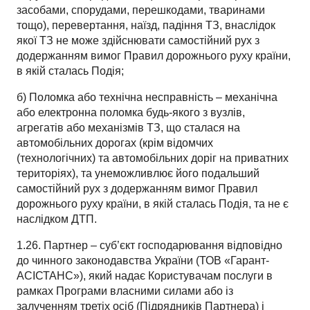
засобами, спорудами, перешкодами, тваринами
тощо), перевертання, наїзд, падіння ТЗ, внаслідок
якої ТЗ не може здійснювати самостійний рух з
додержанням вимог Правил дорожнього руху країни,
в якій сталась Подія;
б)
Поломка або технічна несправність – механічна
або електронна поломка будь-якого з вузлів,
агрегатів або механізмів ТЗ, що сталася на
автомобільних дорогах (крім
відомчих
(технологічних) та автомобільних доріг на приватних
територіях
), та унеможливлює його подальший
самостійний рух з додержанням вимог Правил
дорожнього руху країни, в якій сталась Подія, та не є
наслідком ДТП.
1.26. Партнер – суб’єкт господарювання відповідно
до чинного законодавства України (ТОВ «Гарант-
АСІСТАНС»), який надає Користувачам послуги в
рамках Програми власними силами або із
залученням третіх осіб (Підрядників Партнера) і