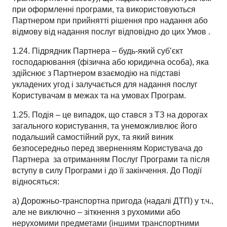
при оформленні програми, та використовуються
Партнером при прийнятті рішення про надання або
відмову від надання послуг відповідно до цих Умов .
1.24. Підрядник Партнера – будь-який суб’єкт
господарювання (фізична або юридична особа), яка
здійснює з Партнером взаємодію на підставі
укладених угод і залучається для надання послуг
Користувачам в межах та на умовах Програм.
1.25. Подія – це випадок, що стався з ТЗ на дорогах
загального користування, та унеможливлює його
подальший самостійний рух, та який виник
безпосередньо перед зверненням Користувача до
Партнера
за отриманням Послуг Програми та після
вступу в силу Програми і до її закінчення. До Події
відносяться:
а)
Дорожньо-транспортна пригода (надалі ДТП) у т.ч.,
але не виключно – зіткнення з рухомими або
нерухомими предметами (іншими транспортними