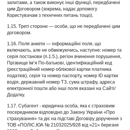
запитами, а також виконує інші функції, передбачені
цим Договором (зокрема, надає допомогу
Користувачам з технічних питань тощо).
1.15. Треті сторони — особи, що не передбачені цим
договором.
1.16. Поля анкети — інформаційні поля, що
включають, але не обмежуючись, наступне: номер та
серія постанови (п.1.5.), регіон вчинення порушення,
Прізвище Ім’я По-батькові, ідентифікаційний код
(реєстраційний номер облікової картки платника
податків), серія та номер паспорту, номер ID картки
водія, державний номер ТЗ, сума штрафу, адреса
електронної пошти або інші поля вказані на Сайті/
Додатку.
1.17. Субагент - юридична особа, яка є страховим
посередником відповідно до Закону України «Про
страхування» та діє на підставі Договіру доручення з
ТОВ «ПОЛІС.ЮА № 21032025/928 від «21» березня