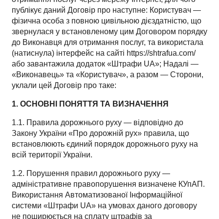
публікує даний Договір про наступне: Користувач —
фізична особа з повною цивільною дієздатністю, що
звернулася у встановленому цим Договором порядку
до Виконавця для отримання послуг, та використала
(натиснула) інтерфейс на сайті https://shtrafua.com/
або завантажила додаток «Штрафи UA»; Надалі —
«Виконавець» та «Користувач», а разом — Сторони,
уклали цей Договір про таке:
1. ОСНОВНІ ПОНЯТТЯ ТА ВИЗНАЧЕННЯ
1.1. Правила дорожнього руху — відповідно до
Закону України «Про дорожній рух» правила, що
встановлюють єдиний порядок дорожнього руху на
всій території України.
1.2. Порушення правил дорожнього руху —
адміністративне правопорушення визначене КУпАП.
Використання Автоматизованої Інформаційної
системи «Штрафи UA» на умовах даного договору
не поширюється на сплату штрафів за