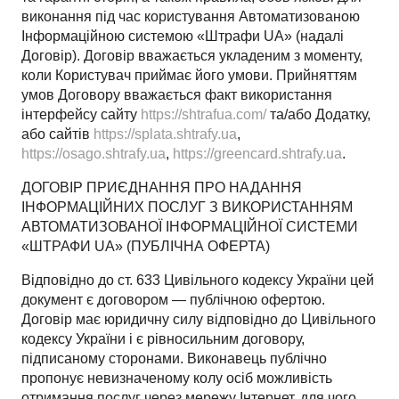
виконання під час користування Автоматизованою
Інформаційною системою «Штрафи UA» (надалі
Договір). Договір вважається укладеним з моменту,
коли Користувач приймає його умови. Прийняттям
умов Договору вважається факт використання
інтерфейсу сайту
https://shtrafua.com/
та/або Додатку,
або сайтів
https://splata.shtrafy.ua
,
https://osago.shtrafy.ua
,
https://greencard.shtrafy.ua
.
ДОГОВІР ПРИЄДНАННЯ ПРО НАДАННЯ
ІНФОРМАЦІЙНИХ ПОСЛУГ З ВИКОРИСТАННЯМ
АВТОМАТИЗОВАНОЇ ІНФОРМАЦІЙНОЇ СИСТЕМИ
«ШТРАФИ UA» (ПУБЛІЧНА ОФЕРТА)
Відповідно до ст. 633 Цивільного кодексу України цей
документ є договором — публічною офертою.
Договір має юридичну силу відповідно до Цивільного
кодексу України і є рівносильним договору,
підписаному сторонами. Виконавець публічно
пропонує невизначеному колу осіб можливість
отримання послуг через мережу Інтернет, для чого