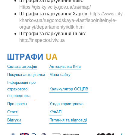
Штрафи за паркування Київ:
Https://gis.kyivcity.gov.ua/ua/map/
Штрафи за паркування Харків:
https://www.city.
kharkov.ua/ru/gorodskaya-vlast/ispolnitelnyie-
organyi/departamentyi/dtk.html
Штрафи за паркування Львів:
http://inspector.lviv.ua
Сплата штрафів
Автоцивілка Київ
Покупка автоцивілки
Мапа сайту
Інформація про
страхового
Калькулятор ОСЦПВ
посередника
Про проект
Угода користувача
Статті
КУпАП
Відгуки
Питання та відповіді