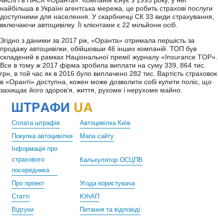
числі і в НАСК «Оранта». Компанія існує з 1993 року, у неї
найбільша в Україні агентська мережа, це робить страхові послуги
доступними для населення. У скарбничці СК 33 види страхування,
включаючи автоцивілку. Її клієнтами є 22 мільйони осіб.
Згідно з даними за 2017 рік, «Оранта» отримала першість за
продажу автоцивілки, обійшовши 46 інших компаній. ТОП був
складений в рамках Національної премії журналу «Insurance TOP».
Все в тому ж 2017 фірма зробила виплати на суму 339, 864 тис.
грн, в той час як в 2016 було виплачено 282 тис. Вартість страховок
в «Оранті» доступна, кожен може дозволити собі купити поліс, що
захищає його здоров'я, життя, рухоме і нерухоме майно.
Сплата штрафів
Автоцивілка Київ
Покупка автоцивілки
Мапа сайту
Інформація про
страхового
Калькулятор ОСЦПВ
посередника
Про проект
Угода користувача
Статті
КУпАП
Відгуки
Питання та відповіді