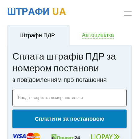
!
i
Автоцивілка
Штрафи ПДР
Сплата штрафів ПДР за
номером постанови
з повідомленням про погашення
Введіть серію та номер постанови
Сплатити за постановою