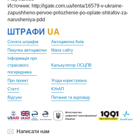
Источник: http://igate.com.ua/lenta/16579-v-ukraine-
zapushheno-pervoe-prilozhenie-po-oplate-shtrafov-za-
narusheniya-pdd
Сплата штрафів
Автоцивілка Київ
Покупка автоцивілки
Мапа сайту
Інформація про
страхового
Калькулятор ОСЦПВ
посередника
Про проект
Угода користувача
Статті
КУпАП
Відгуки
Питання та відповіді
Написати нам